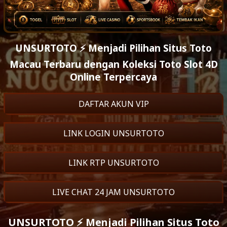
UNSURTOTO ⚡ Menjadi Pilihan Situs Toto
Macau Terbaru dengan Koleksi Toto Slot 4D
Online Terpercaya
DAFTAR AKUN VIP
LINK LOGIN UNSURTOTO
LINK RTP UNSURTOTO
LIVE CHAT 24 JAM UNSURTOTO
UNSURTOTO ⚡ Menjadi Pilihan Situs Toto